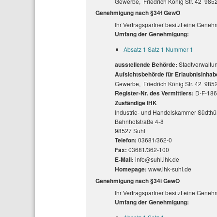
Gewerbe, Friedrich König Str. 42 985
Genehmigung nach §34f GewO
Ihr Vertragspartner besitzt eine Gen
Umfang der Genehmigung:
Absatz 1 Satz 1 Nummer 1
ausstellende Behörde:
Stadtverwalt
Aufsichtsbehörde für Erlaubnisinhab
Gewerbe, Friedrich König Str. 42 985
Register-Nr. des Vermittlers:
D-F-18
Zuständige IHK
Industrie- und Handelskammer Südthü
Bahnhofstraße 4-8
98527 Suhl
Telefon:
03681/362-0
Fax:
03681/362-100
E-Mail:
info@suhl.ihk.de
Homepage:
www.ihk-suhl.de
Genehmigung nach §34i GewO
Ihr Vertragspartner besitzt eine Gen
Umfang der Genehmigung: