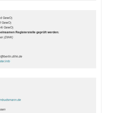
34d GewO)
4f GewO)
 34i GewO)
einsamen Registerstelle geprüft werden:
er (DIHK)
r@berlin.dihk.de
ter.info
sombudsmann.de
ssen