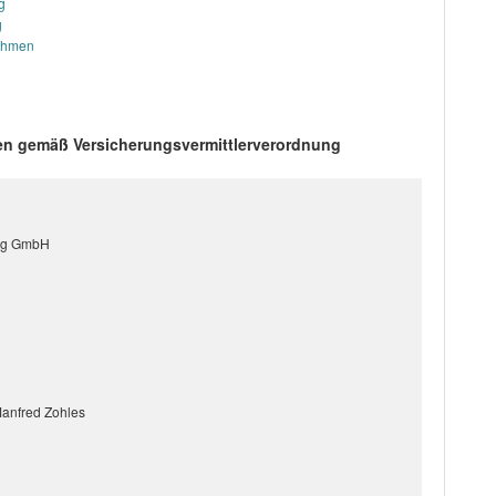
g
g
nehmen
ten gemäß Versicherungsvermittlerverordnung
tung GmbH
Manfred Zohles