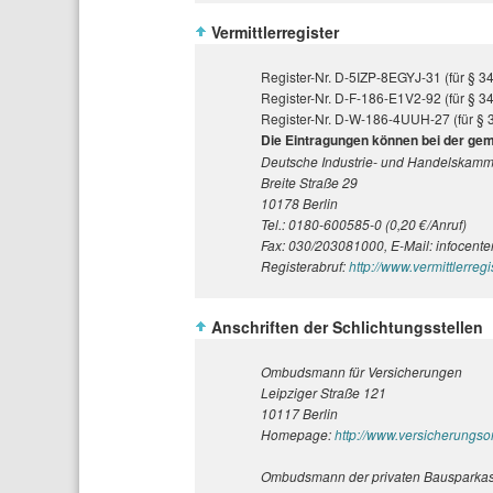
Vermittlerregister
Register-Nr. D-5IZP-8EGYJ-31 (für § 
Register-Nr. D-F-186-E1V2-92 (für § 3
Register-Nr. D-W-186-4UUH-27 (für §
Die Eintragungen können bei der gem
Deutsche Industrie- und Handelskamm
Breite Straße 29
10178 Berlin
Tel.: 0180-600585-0 (0,20 €/Anruf)
Fax: 030/203081000, E-Mail: infocente
Registerabruf:
http://www.vermittlerregis
Anschriften der Schlichtungsstellen
Ombudsmann für Versicherungen
Leipziger Straße 121
10117 Berlin
Homepage:
http://www.versicherung
Ombudsmann der privaten Bausparka