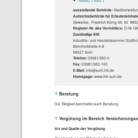
Absatz 1 Satz 1
ausstellende Behörde:
Stadtverwalt
Aufsichtsbehörde für Erlaubnisinhab
Gewerbe, Friedrich König Str. 42 985
Register-Nr. des Vermittlers:
D-W-18
Zuständige IHK
Industrie- und Handelskammer Südthü
Bahnhofstraße 4-8
98527 Suhl
Telefon:
03681/362-0
Fax:
03681/362-100
E-Mail:
info@suhl.ihk.de
Homepage:
www.ihk-suhl.de
Beratung
Die Tätigkeit beinhaltet auch Beratung.
Vergütung im Bereich Versicherungsv
Art und Quelle der Vergütung