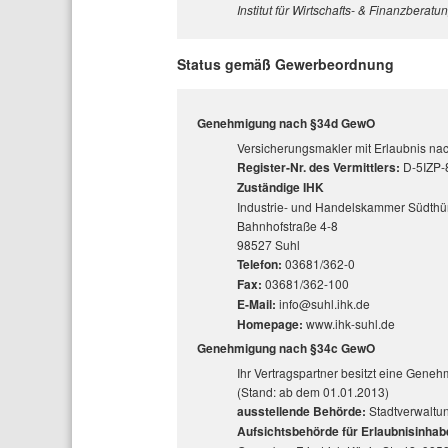
Institut für Wirtschafts- & Finanzbera
Status gemäß Gewerbeordnung
Genehmigung nach §34d GewO
Versicherungsmakler mit Erlaubnis n
Register-Nr. des Vermittlers:
D-5IZP
Zuständige IHK
Industrie- und Handelskammer Südthü
Bahnhofstraße 4-8
98527 Suhl
Telefon:
03681/362-0
Fax:
03681/362-100
E-Mail:
info@suhl.ihk.de
Homepage:
www.ihk-suhl.de
Genehmigung nach §34c GewO
Ihr Vertragspartner besitzt eine Gen
(Stand: ab dem 01.01.2013)
ausstellende Behörde:
Stadtverwalt
Aufsichtsbehörde für Erlaubnisinhab