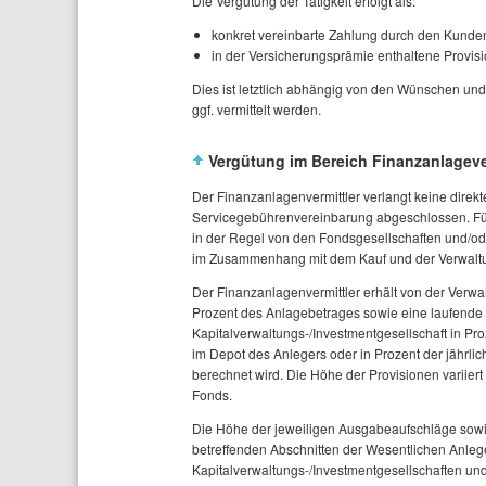
Die Vergütung der Tätigkeit erfolgt als:
konkret vereinbarte Zahlung durch den Kunde
in der Versicherungsprämie enthaltene Provis
Dies ist letztlich abhängig von den Wünschen u
ggf. vermittelt werden.
Vergütung im Bereich Finanzanlageve
Der Finanzanlagenvermittler verlangt keine direkt
Servicegebührenvereinbarung abgeschlossen. Für 
in der Regel von den Fondsgesellschaften und/od
im Zusammenhang mit dem Kauf und der Verwaltu
Der Finanzanlagenvermittler erhält von der Verwa
Prozent des Anlagebetrages sowie eine laufende V
Kapitalverwaltungs-/Investmentgesellschaft in P
im Depot des Anlegers oder in Prozent der jährl
berechnet wird. Die Höhe der Provisionen variier
Fonds.
Die Höhe der jeweiligen Ausgabeaufschläge sowi
betreffenden Abschnitten der Wesentlichen Anleg
Kapitalverwaltungs-/Investmentgesellschaften und