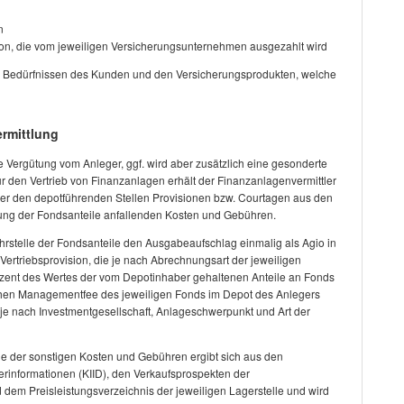
n
ion, die vom jeweiligen Versicherungsunternehmen ausgezahlt wird
nd Bedürfnissen des Kunden und den Versicherungsprodukten, welche
rmittlung
e Vergütung vom Anleger, ggf. wird aber zusätzlich eine gesonderte
den Vertrieb von Finanzanlagen erhält der Finanzanlagenvermittler
er den depotführenden Stellen Provisionen bzw. Courtagen aus den
ng der Fondsanteile anfallenden Kosten und Gebühren.
hrstelle der Fondsanteile den Ausgabeaufschlag einmalig als Agio in
ertriebsprovision, die je nach Abrechnungsart der jeweiligen
rozent des Wertes der vom Depotinhaber gehaltenen Anteile an Fonds
ichen Managementfee des jeweiligen Fonds im Depot des Anlegers
t je nach Investmentgesellschaft, Anlageschwerpunkt und Art der
e der sonstigen Kosten und Gebühren ergibt sich aus den
erinformationen (KIID), den Verkaufsprospekten der
 dem Preisleistungsverzeichnis der jeweiligen Lagerstelle und wird